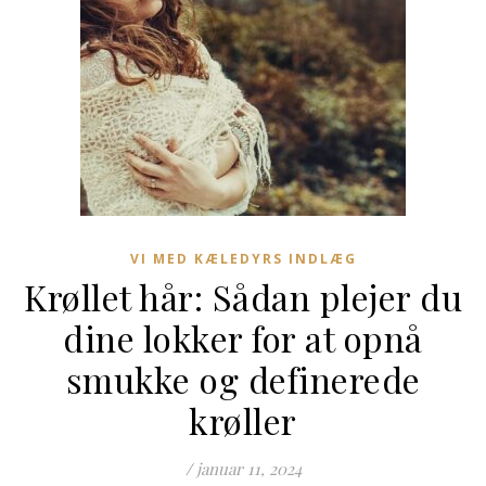
VI MED KÆLEDYRS INDLÆG
Krøllet hår: Sådan plejer du
dine lokker for at opnå
smukke og definerede
krøller
/
januar 11, 2024