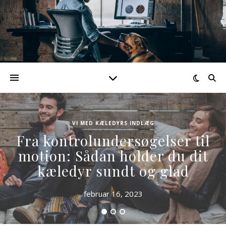
VI MED KÆLEDYRS INDLÆG
Fra kontrolundersøgelser til
motion: Sådan holder du dit
kæledyr sundt og glad
februar 16, 2023