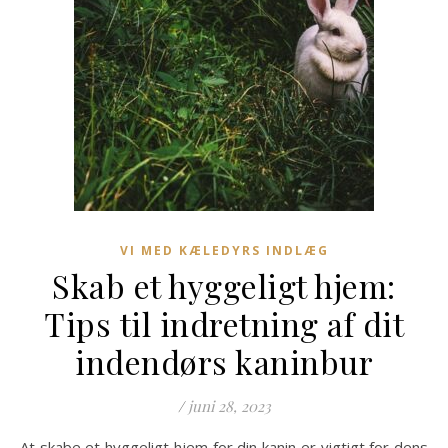
VI MED KÆLEDYRS INDLÆG
Skab et hyggeligt hjem:
Tips til indretning af dit
indendørs kaninbur
/
juni 28, 2023
At skabe et hyggeligt hjem for din kanin er vigtigt for dens