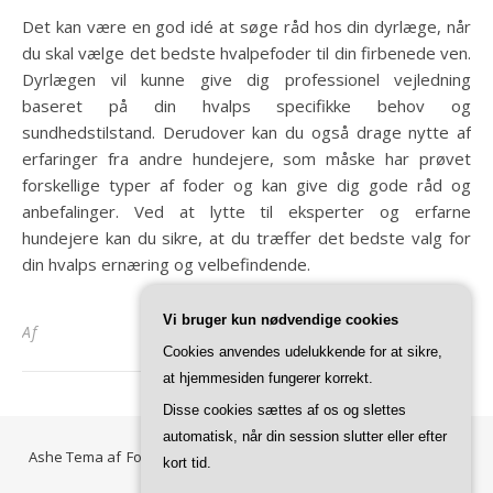
Det kan være en god idé at søge råd hos din dyrlæge, når
du skal vælge det bedste hvalpefoder til din firbenede ven.
Dyrlægen vil kunne give dig professionel vejledning
baseret på din hvalps specifikke behov og
sundhedstilstand. Derudover kan du også drage nytte af
erfaringer fra andre hundejere, som måske har prøvet
forskellige typer af foder og kan give dig gode råd og
anbefalinger. Ved at lytte til eksperter og erfarne
hundejere kan du sikre, at du træffer det bedste valg for
din hvalps ernæring og velbefindende.
Vi bruger kun nødvendige cookies
til
Af
Kommentarer lukket
Cookies anvendes udelukkende for at sikre,
at hjemmesiden fungerer korrekt.
Disse cookies sættes af os og slettes
automatisk, når din session slutter eller efter
Ashe Tema af
Forside
Kontakt Vi med kæledyr
Privatlivspolitik
kort tid.
WP Royal
.