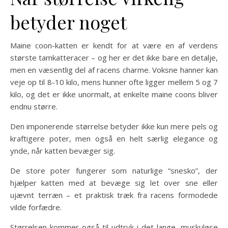
betyder noget
Maine coon-katten er kendt for at være en af verdens
største tamkatteracer – og her er det ikke bare en detalje,
men en væsentlig del af racens charme. Voksne hanner kan
veje op til 8-10 kilo, mens hunner ofte ligger mellem 5 og 7
kilo, og det er ikke unormalt, at enkelte maine coons bliver
endnu større.
Den imponerende størrelse betyder ikke kun mere pels og
kraftigere poter, men også en helt særlig elegance og
ynde, når katten bevæger sig.
De store poter fungerer som naturlige “snesko”, der
hjælper katten med at bevæge sig let over sne eller
ujævnt terræn – et praktisk træk fra racens formodede
vilde forfædre.
Størrelsen kommer også til udtryk i det lange, muskuløse