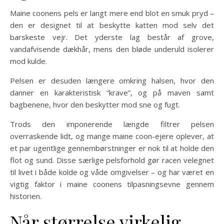
Maine coonens pels er langt mere end blot en smuk pryd –
den er designet til at beskytte katten mod selv det
barskeste vejr. Det yderste lag består af grove,
vandafvisende dækhår, mens den bløde underuld isolerer
mod kulde.
Pelsen er desuden længere omkring halsen, hvor den
danner en karakteristisk “krave”, og på maven samt
bagbenene, hvor den beskytter mod sne og fugt.
Trods den imponerende længde filtrer pelsen
overraskende lidt, og mange maine coon-ejere oplever, at
et par ugentlige gennembørstninger er nok til at holde den
flot og sund. Disse særlige pelsforhold gør racen velegnet
til livet i både kolde og våde omgivelser – og har været en
vigtig faktor i maine coonens tilpasningsevne gennem
historien.
Når størrelse virkelig