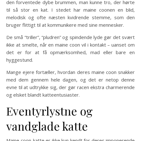
den forventede dybe brummen, man kunne tro, der hørte
til så stor en kat. I stedet har maine coonen en blid,
melodisk og ofte næsten kvidrende stemme, som den
bruger flittigt til at kommunikere med sine mennesker.
De små “triller”, “pludren” og spindende lyde gør det svært
ikke at smelte, når en maine coon vil i kontakt – uanset om
det er for at få opmærksomhed, mad eller bare en
hyggestund.
Mange ejere fortæller, hvordan deres maine coon snakker
med dem gennem hele dagen, og det er netop denne
evne til at udtrykke sig, der gør racen ekstra charmerende
og elsket blandt katteentusiaster.
Eventyrlystne og
vandglade katte
Maine coon-katte er ikke kun kendt for deres imponerende