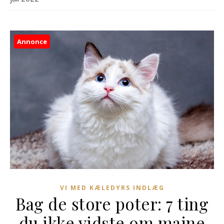
Annonce
VI MED KÆLEDYRS INDLÆG
Bag de store poter: 7 ting
du ikke vidste om maine