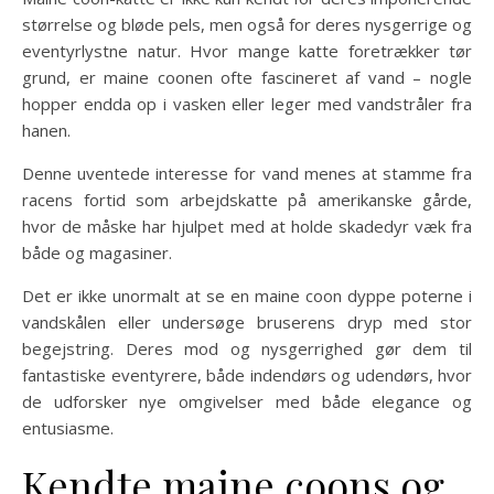
størrelse og bløde pels, men også for deres nysgerrige og
eventyrlystne natur. Hvor mange katte foretrækker tør
grund, er maine coonen ofte fascineret af vand – nogle
hopper endda op i vasken eller leger med vandstråler fra
hanen.
Denne uventede interesse for vand menes at stamme fra
racens fortid som arbejdskatte på amerikanske gårde,
hvor de måske har hjulpet med at holde skadedyr væk fra
både og magasiner.
Det er ikke unormalt at se en maine coon dyppe poterne i
vandskålen eller undersøge bruserens dryp med stor
begejstring. Deres mod og nysgerrighed gør dem til
fantastiske eventyrere, både indendørs og udendørs, hvor
de udforsker nye omgivelser med både elegance og
entusiasme.
Kendte maine coons og