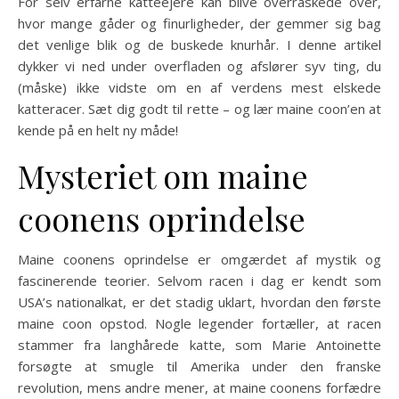
For selv erfarne katteejere kan blive overraskede over,
hvor mange gåder og finurligheder, der gemmer sig bag
det venlige blik og de buskede knurhår. I denne artikel
dykker vi ned under overfladen og afslører syv ting, du
(måske) ikke vidste om en af verdens mest elskede
katteracer. Sæt dig godt til rette – og lær maine coon’en at
kende på en helt ny måde!
Mysteriet om maine
coonens oprindelse
Maine coonens oprindelse er omgærdet af mystik og
fascinerende teorier. Selvom racen i dag er kendt som
USA’s nationalkat, er det stadig uklart, hvordan den første
maine coon opstod. Nogle legender fortæller, at racen
stammer fra langhårede katte, som Marie Antoinette
forsøgte at smugle til Amerika under den franske
revolution, mens andre mener, at maine coonens forfædre